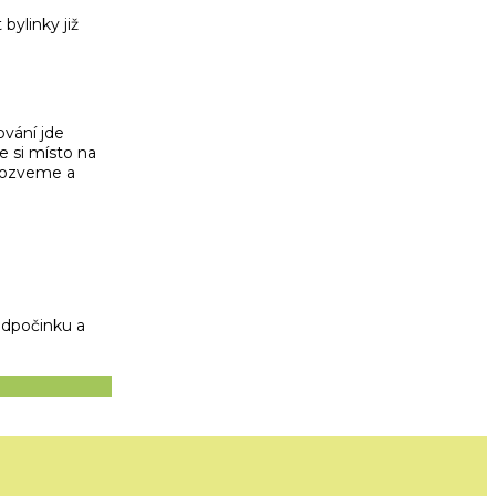
ylinky již
vání jde
e si místo na
 ozveme a
odpočinku a