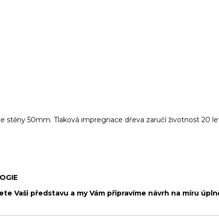
e stěny 50mm. Tlaková impregnace dřeva zaručí životnost 20 let
LOGIE
ete Vaši představu a my Vám připravíme návrh na míru úp