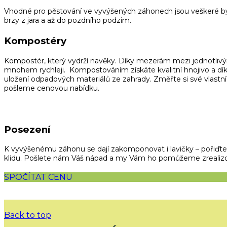
Vhodné pro pěstování ve vyvýšených záhonech jsou veškeré byl
brzy z jara a až do pozdního podzim.
Kompostéry
Kompostér, který vydrží navěky. Díky mezerám mezi jednotliv
mnohem rychleji. Kompostováním získáte kvalitní hnojivo a díky 
uložení odpadových materiálů ze zahrady. Změřte si své vlastn
pošleme cenovou nabídku.
Posezení
K vyvýšenému záhonu se dají zakomponovat i lavičky – pořiďte s
klidu. Pošlete nám Váš nápad a my Vám ho pomůžeme zrealizo
SPOČÍTAT CENU
Back to top