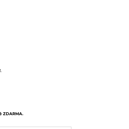
.
lně ZDARMA.