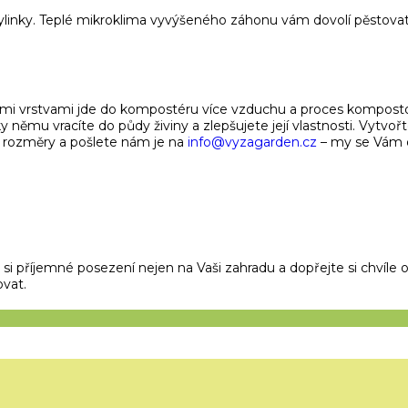
inky. Teplé mikroklima vyvýšeného záhonu vám dovolí pěstovat b
ými vrstvami jde do kompostéru více vzduchu a proces komposto
němu vracíte do půdy živiny a zlepšujete její vlastnosti. Vytvořt
í rozměry a pošlete nám je na
info@vyzagarden.cz
– my se Vám
i příjemné posezení nejen na Vaši zahradu a dopřejte si chvíle 
vat.