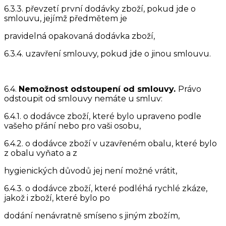
6.3.3. převzetí první dodávky zboží, pokud jde o
smlouvu, jejímž předmětem je
pravidelná opakovaná dodávka zboží,
6.3.4. uzavření smlouvy, pokud jde o jinou smlouvu.
6.4.
Nemožnost odstoupení od smlouvy.
Právo
odstoupit od smlouvy nemáte u smluv:
6.4.1. o dodávce zboží, které bylo upraveno podle
vašeho přání nebo pro vaši osobu,
6.4.2. o dodávce zboží v uzavřeném obalu, které bylo
z obalu vyňato a z
hygienických důvodů jej není možné vrátit,
6.4.3. o dodávce zboží, které podléhá rychlé zkáze,
jakož i zboží, které bylo po
dodání nenávratně smíseno s jiným zbožím,