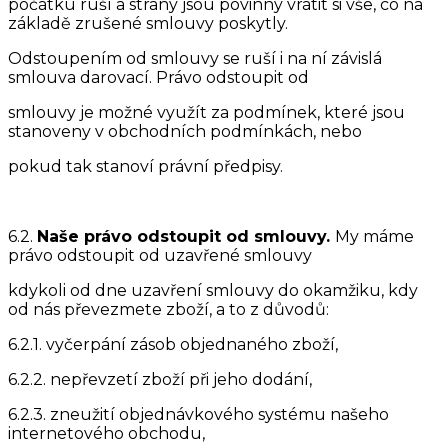
počátku ruší a strany jsou povinny vrátit si vše, co na
základě zrušené smlouvy poskytly.
Odstoupením od smlouvy se ruší i na ní závislá
smlouva darovací. Právo odstoupit od
smlouvy je možné využít za podmínek, které jsou
stanoveny v obchodních podmínkách, nebo
pokud tak stanoví právní předpisy.
6.2.
Naše právo odstoupit od smlouvy.
My máme
právo odstoupit od uzavřené smlouvy
kdykoli od dne uzavření smlouvy do okamžiku, kdy
od nás převezmete zboží, a to z důvodů:
6.2.1. vyčerpání zásob objednaného zboží,
6.2.2. nepřevzetí zboží při jeho dodání,
6.2.3. zneužití objednávkového systému našeho
internetového obchodu,