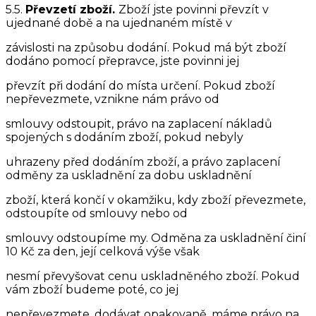
5.5.
Převzetí zboží.
Zboží jste povinni převzít v
ujednané době a na ujednaném místě v
závislosti na způsobu dodání. Pokud má být zboží
dodáno pomocí přepravce, jste povinni jej
převzít při dodání do místa určení. Pokud zboží
nepřevezmete, vznikne nám právo od
smlouvy odstoupit, právo na zaplacení nákladů
spojených s dodáním zboží, pokud nebyly
uhrazeny před dodáním zboží, a právo zaplacení
odměny za uskladnění za dobu uskladnění
zboží, která končí v okamžiku, kdy zboží převezmete,
odstoupíte od smlouvy nebo od
smlouvy odstoupíme my. Odměna za uskladnění činí
10 Kč za den, její celková výše však
nesmí převyšovat cenu uskladněného zboží. Pokud
vám zboží budeme poté, co jej
nepřevezmete, dodávat opakovaně, máme právo na