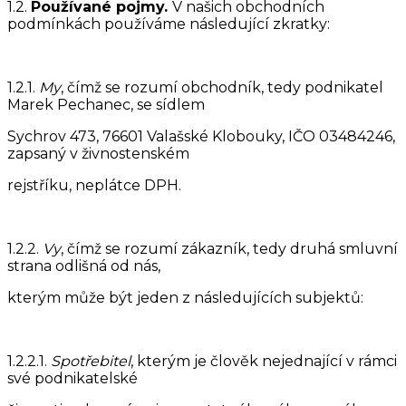
1.2.
Používané pojmy.
V našich obchodních
podmínkách používáme následující zkratky:
1.2.1.
My
, čímž se rozumí obchodník, tedy podnikatel
Marek Pechanec, se sídlem
Sychrov 473, 76601 Valašské Klobouky, IČO 03484246,
zapsaný v živnostenském
rejstříku, neplátce DPH.
1.2.2.
Vy
, čímž se rozumí zákazník, tedy druhá smluvní
strana odlišná od nás,
kterým může být jeden z následujících subjektů:
1.2.2.1.
Spotřebitel
, kterým je člověk nejednající v rámci
své podnikatelské